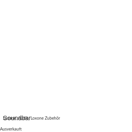
Soundbar
Loxone
,
Audio
,
Loxone Zubehör
Ausverkauft