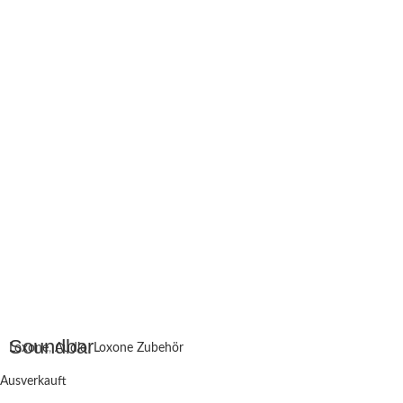
Soundbar
Loxone
,
Audio
,
Loxone Zubehör
Ausverkauft