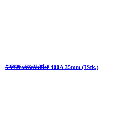
Loxone
,
Tree
,
Zubehör
5A Stromwandler 400A 35mm (3Stk.)