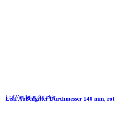
Leaf Ventilation
,
Zubehör
Leaf Außengitter Durchmesser 140 mm, rot