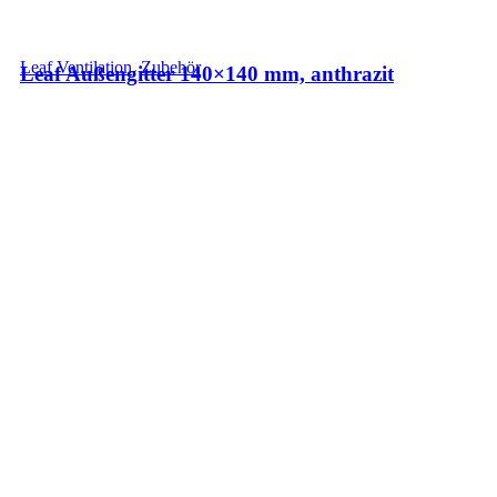
Leaf Ventilation
,
Zubehör
Leaf Außengitter 140×140 mm, anthrazit