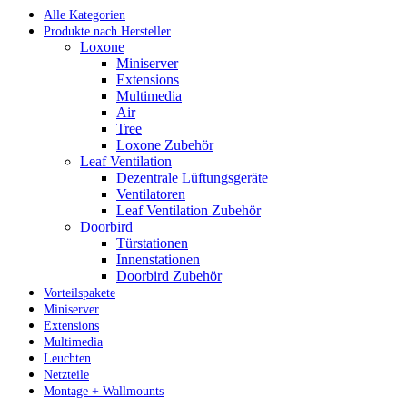
Alle Kategorien
Produkte nach Hersteller
Loxone
Miniserver
Extensions
Multimedia
Air
Tree
Loxone Zubehör
Leaf Ventilation
Dezentrale Lüftungsgeräte
Ventilatoren
Leaf Ventilation Zubehör
Doorbird
Türstationen
Innenstationen
Doorbird Zubehör
Vorteilspakete
Miniserver
Extensions
Multimedia
Leuchten
Netzteile
Montage + Wallmounts