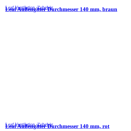
Leaf Ventilation
,
Zubehör
Leaf Außengitter Durchmesser 140 mm, braun
Leaf Ventilation
,
Zubehör
Leaf Außengitter Durchmesser 140 mm, rot