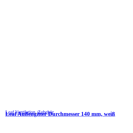
Leaf Ventilation
,
Zubehör
Leaf Außengitter Durchmesser 140 mm, weiß