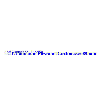
Leaf Ventilation
,
Zubehör
Leaf Aluminium Flexrohr Durchmesser 80 mm