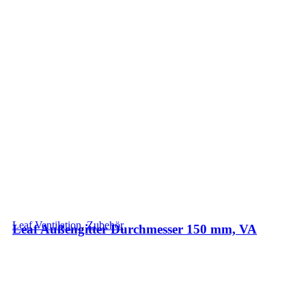
Leaf Ventilation
,
Zubehör
Leaf Außengitter Durchmesser 150 mm, VA