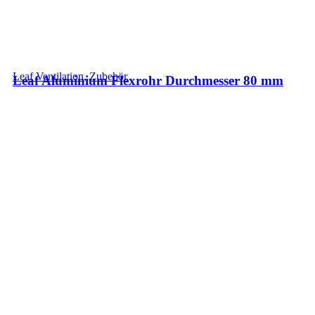
Leaf Ventilation
,
Zubehör
Leaf Aluminium Flexrohr Durchmesser 80 mm