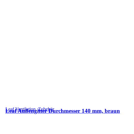
Leaf Ventilation
,
Zubehör
Leaf Außengitter Durchmesser 140 mm, braun