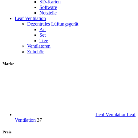
SD-Karten
Software
Netzteile
Leaf Ventilation
Dezentrales Lüftungsgerät
Air
Set
Tree
Ventilatoren
Zubehör
Marke
Leaf Ventilation
Leaf
Ventilation
37
Preis