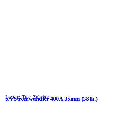
Loxone
,
Tree
,
Zubehör
5A Stromwandler 400A 35mm (3Stk.)