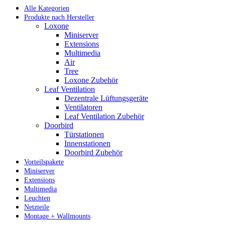
Alle Kategorien
Produkte nach Hersteller
Loxone
Miniserver
Extensions
Multimedia
Air
Tree
Loxone Zubehör
Leaf Ventilation
Dezentrale Lüftungsgeräte
Ventilatoren
Leaf Ventilation Zubehör
Doorbird
Türstationen
Innenstationen
Doorbird Zubehör
Vorteilspakete
Miniserver
Extensions
Multimedia
Leuchten
Netzteile
Montage + Wallmounts