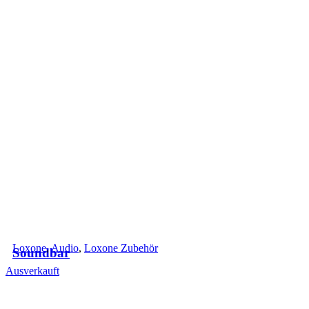
+498642/9909090
Loxone
,
Audio
,
Loxone Zubehör
Soundbar
Ausverkauft