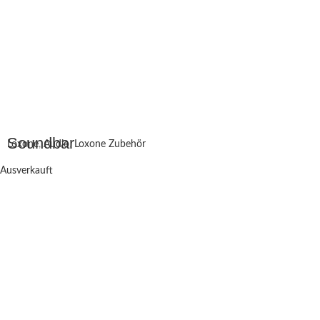
Soundbar
Loxone
,
Audio
,
Loxone Zubehör
Ausverkauft