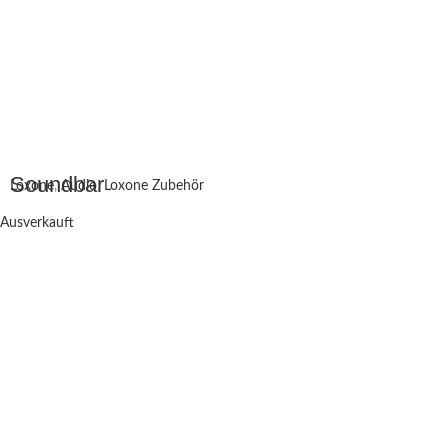
Soundbar
Loxone
,
Audio
,
Loxone Zubehör
Ausverkauft