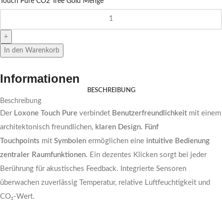
Touch Pure CO2 Tree Gold Menge
In den Warenkorb
Informationen
BESCHREIBUNG
Beschreibung
Der
Loxone Touch Pure
verbindet
Benutzerfreundlichkeit
mit einem
architektonisch freundlichen,
klaren Design.
Fünf
Touchpoints
mit
Symbolen
ermöglichen eine
intuitive Bedienung
zentraler Raumfunktionen.
Ein dezentes Klicken sorgt bei jeder
Berührung für akustisches Feedback. Integrierte Sensoren
überwachen zuverlässig Temperatur, relative Luftfeuchtigkeit und
CO₂-Wert.