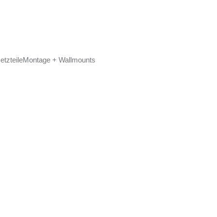
etzteile
Montage + Wallmounts