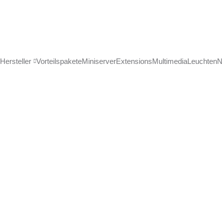
Hersteller
Vorteilspakete
Miniserver
Extensions
Multimedia
Leuchten
N