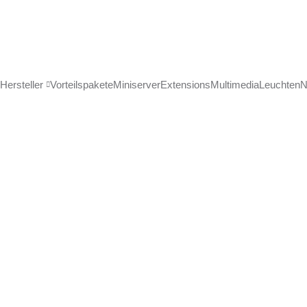
Hersteller
Vorteilspakete
Miniserver
Extensions
Multimedia
Leuchten
N