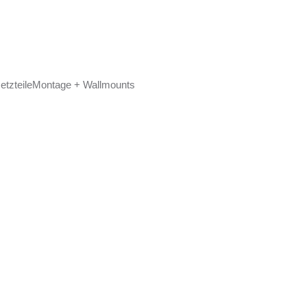
etzteile
Montage + Wallmounts