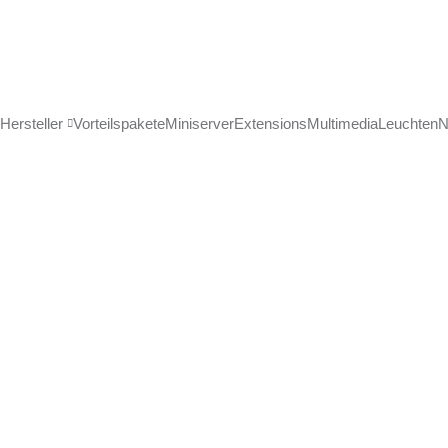
Hersteller
Vorteilspakete
Miniserver
Extensions
Multimedia
Leuchten
N