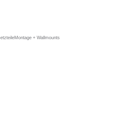
etzteile
Montage + Wallmounts