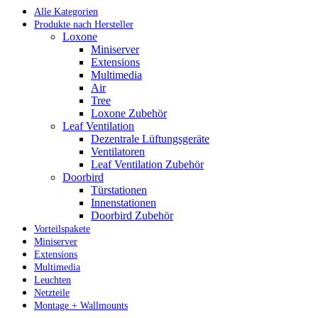
Alle Kategorien
Produkte nach Hersteller
Loxone
Miniserver
Extensions
Multimedia
Air
Tree
Loxone Zubehör
Leaf Ventilation
Dezentrale Lüftungsgeräte
Ventilatoren
Leaf Ventilation Zubehör
Doorbird
Türstationen
Innenstationen
Doorbird Zubehör
Vorteilspakete
Miniserver
Extensions
Multimedia
Leuchten
Netzteile
Montage + Wallmounts