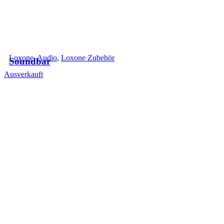
Loxone
,
Audio
,
Loxone Zubehör
Soundbar
Ausverkauft