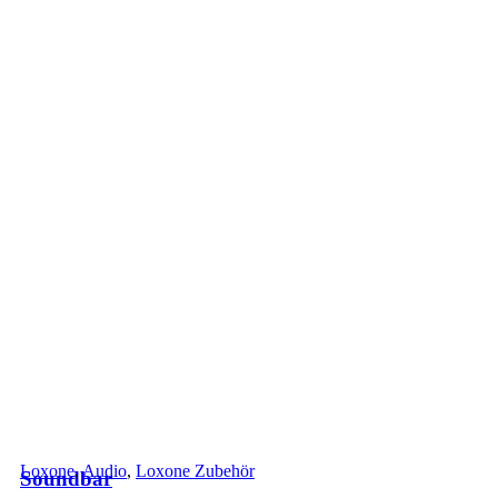
Loxone
,
Audio
,
Loxone Zubehör
Soundbar