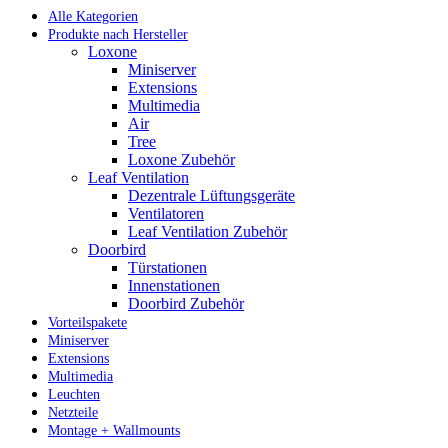
Alle Kategorien
Produkte nach Hersteller
Loxone
Miniserver
Extensions
Multimedia
Air
Tree
Loxone Zubehör
Leaf Ventilation
Dezentrale Lüftungsgeräte
Ventilatoren
Leaf Ventilation Zubehör
Doorbird
Türstationen
Innenstationen
Doorbird Zubehör
Vorteilspakete
Miniserver
Extensions
Multimedia
Leuchten
Netzteile
Montage + Wallmounts