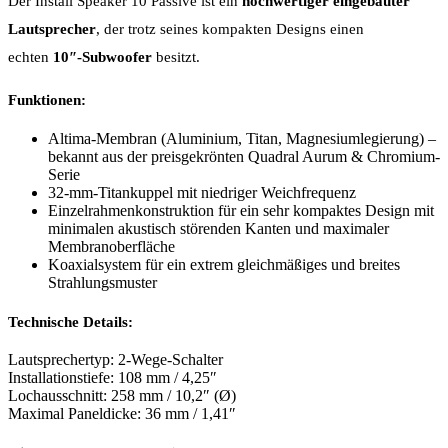
Der Install Speaker 10 Passive ist ein
hochwertiger eingebauter
Lautsprecher
, der trotz seines kompakten Designs einen
echten
10″-Subwoofer
besitzt.
Funktionen:
Altima-Membran (Aluminium, Titan, Magnesiumlegierung) –
bekannt aus der preisgekrönten Quadral Aurum & Chromium-
Serie
32-mm-Titankuppel mit niedriger Weichfrequenz
Einzelrahmenkonstruktion für ein sehr kompaktes Design mit
minimalen akustisch störenden Kanten und maximaler
Membranoberfläche
Koaxialsystem für ein extrem gleichmäßiges und breites
Strahlungsmuster
Technische Details:
Lautsprechertyp: 2-Wege-Schalter
Installationstiefe: 108 mm / 4,25″
Lochausschnitt: 258 mm / 10,2″ (Ø)
Maximal Paneldicke: 36 mm / 1,41″
✔ Hotline für Fragen:
✔ Kostenfreier Versand ab 100€
✔ Inklusive Expertenberatung