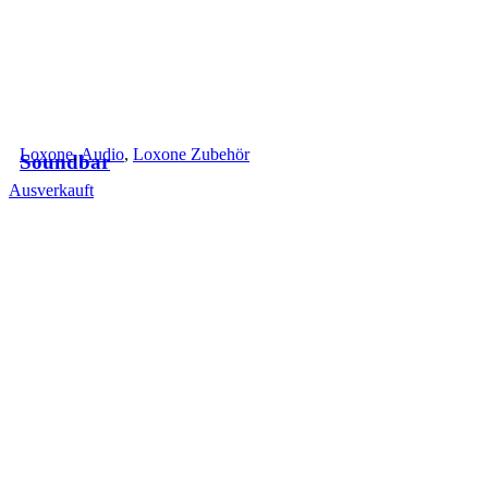
Loxone
,
Audio
,
Loxone Zubehör
Soundbar
Ausverkauft