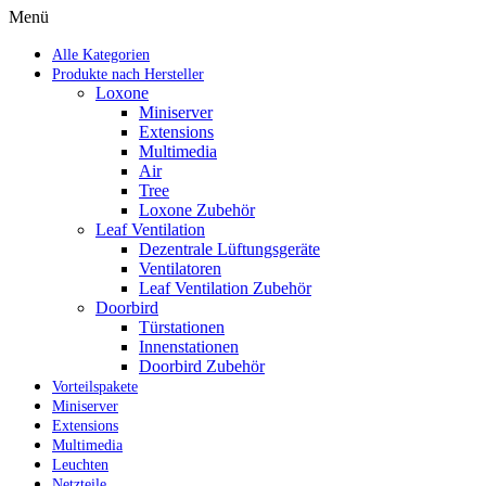
Menü
Alle Kategorien
Produkte nach Hersteller
Loxone
Miniserver
Extensions
Multimedia
Air
Tree
Loxone Zubehör
Leaf Ventilation
Dezentrale Lüftungsgeräte
Ventilatoren
Leaf Ventilation Zubehör
Doorbird
Türstationen
Innenstationen
Doorbird Zubehör
Vorteilspakete
Miniserver
Extensions
Multimedia
Leuchten
Netzteile