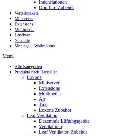
✔ Ho
✔
Innenstationen
Doorbird Zubehör
Vorteilspakete
Miniserver
Extensions
Multimedia
Leuchten
Netzteile
Montage + Wallmounts
Menü
Alle Kategorien
Produkte nach Hersteller
Loxone
Miniserver
Extensions
Multimedia
Air
Tree
Loxone Zubehör
Leaf Ventilation
Dezentrale Lüftungsgeräte
Ventilatoren
Leaf Ventilation Zubehör