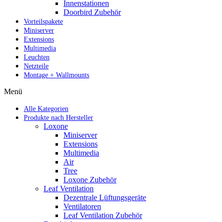
✔ Ho
✔
Innenstationen
Doorbird Zubehör
Vorteilspakete
Miniserver
Extensions
Multimedia
Leuchten
Netzteile
Montage + Wallmounts
Menü
Alle Kategorien
Produkte nach Hersteller
Loxone
Miniserver
Extensions
Multimedia
Air
Tree
Loxone Zubehör
Leaf Ventilation
Dezentrale Lüftungsgeräte
Ventilatoren
Leaf Ventilation Zubehör