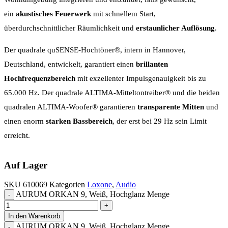
ein
akustisches Feuerwerk
mit schnellem Start,
überdurchschnittlicher Räumlichkeit und
erstaunlicher Auflösung
.
Der quadrale quSENSE-Hochtöner®, intern in Hannover,
Deutschland, entwickelt, garantiert einen
brillanten
Hochfrequenzbereich
mit exzellenter Impulsgenauigkeit bis zu
65.000 Hz. Der quadrale ALTIMA-Mitteltontreiber® und die beiden
quadralen ALTIMA-Woofer® garantieren
transparente Mitten
und
einen enorm
starken Bassbereich
, der erst bei 29 Hz sein Limit
erreicht.
Auf Lager
SKU
610069
Kategorien
Loxone
,
Audio
AURUM ORKAN 9, Weiß, Hochglanz Menge
In den Warenkorb
AURUM ORKAN 9, Weiß, Hochglanz Menge