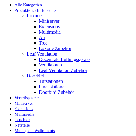
Alle Kategorien
Produkte nach Hersteller
Loxone
Miniserver
Extensions
Multimedia
Air
Tree
Loxone Zubehör
Leaf Ventilation
Dezentrale Lüftungsgeräte
Ventilatoren
Leaf Ventilation Zubehör
Doorbird
Türstationen
Innenstationen
Doorbird Zubehör
Vorteilspakete
Miniserver
Extensions
Multimedia
Leuchten
Netzteile
Montage + Wallmounts