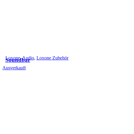
+498642/9909090
Loxone
,
Audio
,
Loxone Zubehör
Soundbar
Ausverkauft