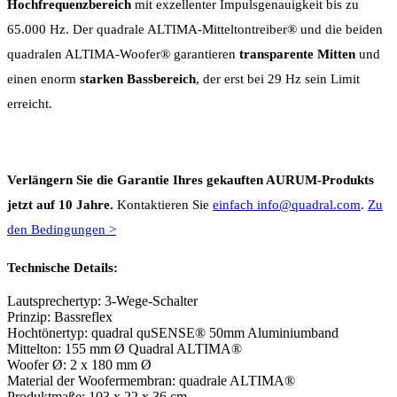
Hochfrequenzbereich
mit exzellenter Impulsgenauigkeit bis zu
65.000 Hz. Der quadrale ALTIMA-Mitteltontreiber® und die beiden
quadralen ALTIMA-Woofer® garantieren
transparente Mitten
und
einen enorm
starken Bassbereich
, der erst bei 29 Hz sein Limit
erreicht.
Verlängern Sie die Garantie Ihres gekauften AURUM-Produkts
jetzt auf 10 Jahre.
Kontaktieren Sie
einfach info@quadral.com
.
Zu
den Bedingungen >
Technische Details:
Lautsprechertyp: 3-Wege-Schalter
Prinzip: Bassreflex
Hochtönertyp: quadral quSENSE® 50mm Aluminiumband
Mittelton: 155 mm Ø Quadral ALTIMA®
Woofer Ø: 2 x 180 mm Ø
Material der Woofermembran: quadrale ALTIMA®
Produktmaße: 103 x 22 x 36 cm