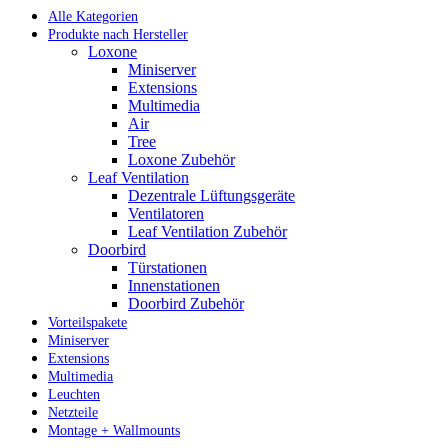
Alle Kategorien
Produkte nach Hersteller
Loxone
Miniserver
Extensions
Multimedia
Air
Tree
Loxone Zubehör
Leaf Ventilation
Dezentrale Lüftungsgeräte
Ventilatoren
Leaf Ventilation Zubehör
Doorbird
Türstationen
Innenstationen
Doorbird Zubehör
Vorteilspakete
Miniserver
Extensions
Multimedia
Leuchten
Netzteile
Montage + Wallmounts