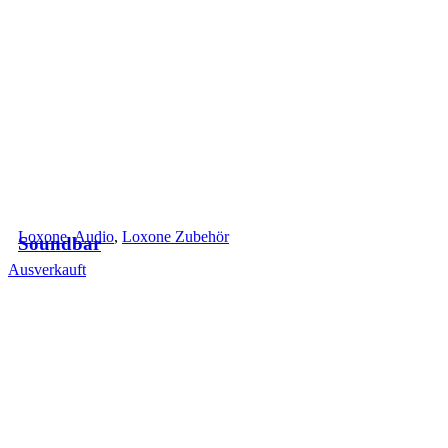
Loxone
,
Audio
,
Loxone Zubehör
Soundbar
Ausverkauft